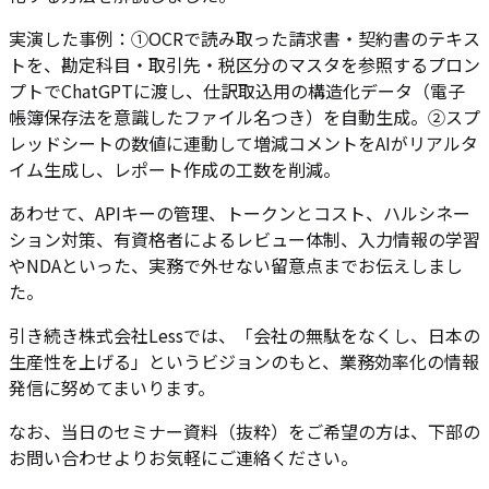
実演した事例：①OCRで読み取った請求書・契約書のテキス
トを、勘定科目・取引先・税区分のマスタを参照するプロン
プトでChatGPTに渡し、仕訳取込用の構造化データ（電子
帳簿保存法を意識したファイル名つき）を自動生成。②スプ
レッドシートの数値に連動して増減コメントをAIがリアルタ
イム生成し、レポート作成の工数を削減。
あわせて、APIキーの管理、トークンとコスト、ハルシネー
ション対策、有資格者によるレビュー体制、入力情報の学習
やNDAといった、実務で外せない留意点までお伝えしまし
た。
引き続き株式会社Lessでは、「会社の無駄をなくし、日本の
生産性を上げる」というビジョンのもと、業務効率化の情報
発信に努めてまいります。
なお、当日のセミナー資料（抜粋）をご希望の方は、下部の
お問い合わせよりお気軽にご連絡ください。